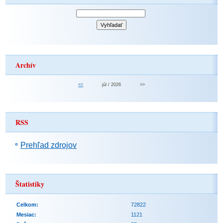
Archív
<<
júl / 2026
>>
RSS
Prehľad zdrojov
Štatistiky
Celkom:
72822
Mesiac:
1121