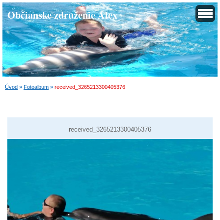
Občianske združenie Alex
Úvod
»
Fotoalbum
»
received_3265213300405376
received_3265213300405376