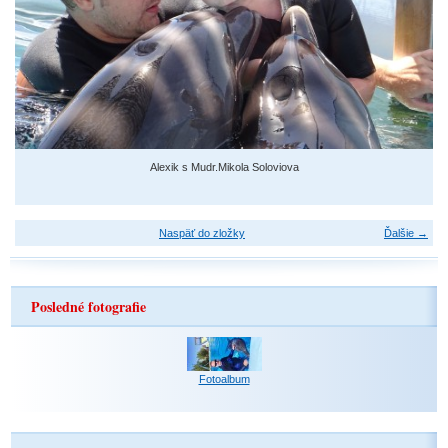
Alexik s Mudr.Mikola Soloviova
Naspäť do zložky
Ďalšie →
Posledné fotografie
Fotoalbum