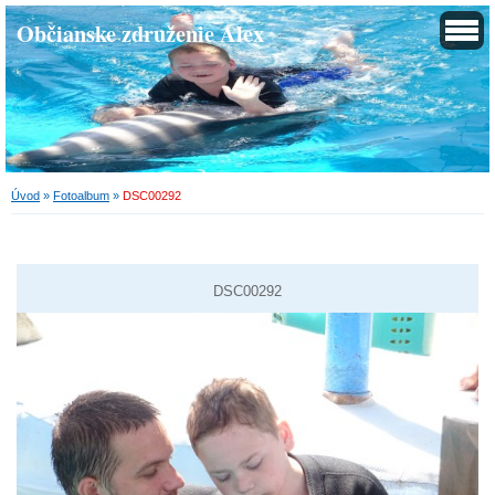
Občianske združenie Alex
Úvod
»
Fotoalbum
»
DSC00292
DSC00292