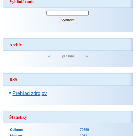
Vyhľadávanie
Archív
<<
júl / 2026
>>
RSS
Prehľad zdrojov
Štatistiky
Celkom:
72659
Mesiac:
1054