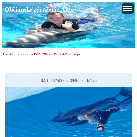
Občianske združenie Alex
Úvod
»
Fotoalbum
»
IMG_20250605_094659 – kópia
IMG_20250605_094659 – kópia